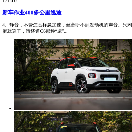
茵麟
发布于：2019-01-04 13:40
160
0
0
三眼定终身！与云逸那点PO事
本人96年的，去年毕业就上班了，跳了一次槽。如今这份工，
似遥遥无期，父母看不过意了，说给我买个车。不好意思拒绝，可