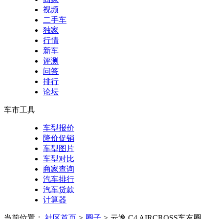
视频
二手车
独家
行情
新车
评测
问答
排行
论坛
车市工具
车型报价
降价促销
车型图片
车型对比
商家查询
汽车排行
汽车贷款
计算器
当前位置：
社区首页
>
圈子
>
云逸 C4 AIRCROSS车友圈