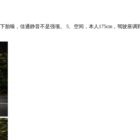
装饰公司干设计还饶有兴致，值得我为“事业”奔上一奔，毕竟还
以...