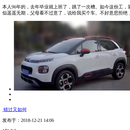
风月舞
发布于：2019-01-04 13:50
152
0
0
路上找厕所，斑马“精准投递”了解一下。。。
各位坛友新年好！新年伊始，携云逸来露一脸！ 先自我介绍一
持，买个车代步。本身走路都搞不清地方、分不清方向，开车就更