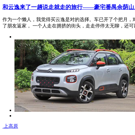
白胖胖的大点点
发布于：2023-06-05 17:48
1428
5
0
和云逸来了一趟说走就走的旅行——豪宅番禺余荫山
作为一个懒人，我觉得买云逸是对的选择。车已开了个把月，
了朋友返家， 一个人走在拥挤的街头，走走停停太无聊，还可以喊