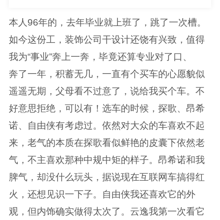
本人96年的，去年毕业就上班了，跳了一次槽。
如今这份工，装饰公司干设计还饶有兴致，值得
我为“事业”奔上一奔，毕竟还算专业对了口、
奔了一年，积蓄无几，一直有个买车的心愿貌似
遥遥无期，父母看不过意了，说给我买个车。不
好意思拒绝，可以有！选车的时候，探歌、昂希
诺、自由侠有考虑过。依然对大众的车喜欢不起
来，老气的本质在探歌看似鲜艳的皮囊下依然老
气，不主喜欢那种中规中矩的样子。昂希诺和我
脾气，却没什么玩头，据说现在互联网车搞得红
火，还想见识一下子。自由侠我还喜欢它的外
观，但内饰确实做得太次了。云逸我第一次看它