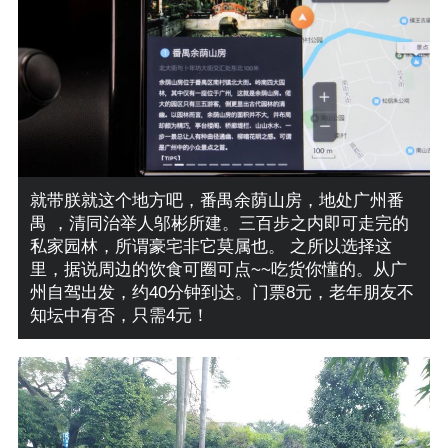
就带朕就这个地方吧，番禺余荫山房，地处广州番
禺 ，清同治举人邬彬所建。三百步之内即可走完的
私家园林，所谓豪宅非它莫属也。 之所以选择这
里，据说周边的饮食可圈可点~~吃货你懂的。从广
州自驾出发，约40分钟到达。门票8元，老年朋友不
知坛中有否，只需4元！