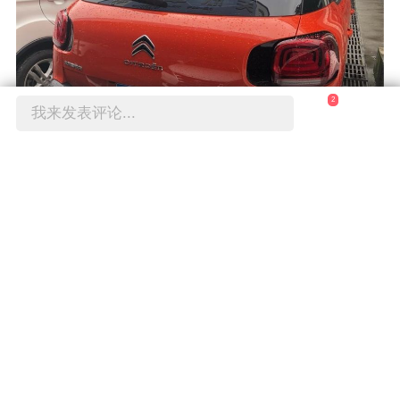
2
我来发表评论...
我看好多人买个SUV就喜欢在车头车尾再加防
撞。。。多麻烦，小逸原装车尾的包围就厚成这
样，安全感有木有