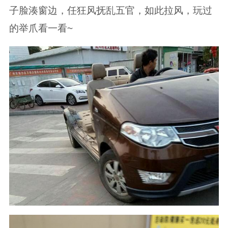
子脸湊窗边，任狂风抚乱五官，如此拉风，玩过
的举爪看一看~