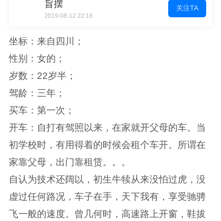
旨摆
关注TA
2019-08-12 22:16
坐标：来自四川；
性别：女的；
岁数：22岁半；
驾龄：三年；
买车：第一次；
开车：自打有驾照以来，在家就开父母的车。当
初学校时，有用得着的时候会租个车开。所谓在
家靠父母，出门靠租赁。。。
自认为技术还阔以，初生牛犊从来没怕过虎，没
虚过任何路况，车子在手，天下我有，享受驰骋
飞一般的速度。曾几何时，高速路上开窗，鞋拔