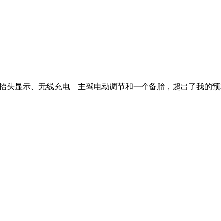
来说，喜欢一家子出去走走看看，或者是一家人出去旅个游啊，
，它借...
，HUD抬头显示、无线充电，主驾电动调节和一个备胎，超出了我