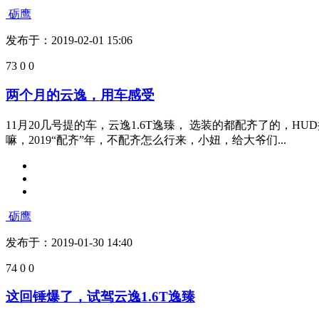
54
0
0
懂了云逸，斑马也懂我们
作为刚跨入不惑之年的，而且离迈入知天命的年纪还远着的我
路途是需要借助导航系统的，云逸的导航系统辅助功能很有意思的
砺鹰
发布于：2019-02-01 15:06
73
0
0
两个月的云逸，用车感受
11月20几号提的车，云逸1.6T逸臻， 选装的都配齐了的
嘛，2019“配齐”年，不配齐怎么行来，小妞，给大爷们...