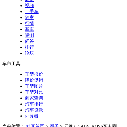
视频
二手车
独家
行情
新车
评测
问答
排行
论坛
车市工具
车型报价
降价促销
车型图片
车型对比
商家查询
汽车排行
汽车贷款
计算器
当前位置：
社区首页
>
圈子
>
云逸 C4 AIRCROSS车友圈