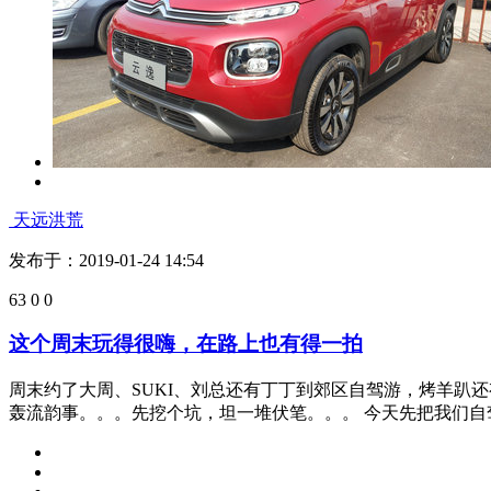
沉稳的
发布于：2019-01-29 13:19
85
0
0
淘个代步车，看车中，云逸记
家离雪铁龙四S店就不远，走两步就来了。没有专门来，也看
买车的打算，忙毕业、忙找事。。。没忙得过来。年终了，迎春迎