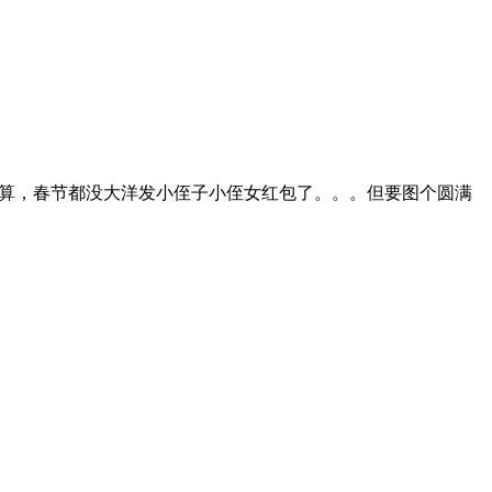
这点要求一点不为过，买了车自然是要去自驾游的，一般陌生的
的预算，春节都没大洋发小侄子小侄女红包了。。。但要图个圆满