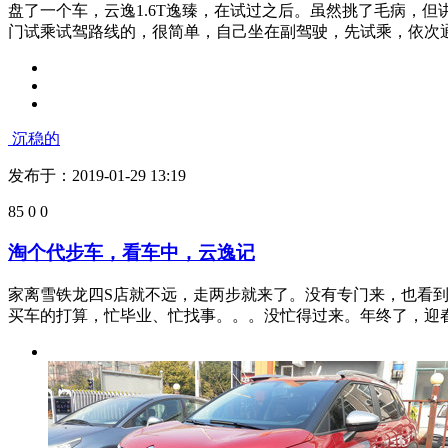
砺鹰
发布于：2019-01-30 14:40
74
0
0
这回锤爆了，试驾云逸1.6T逸臻
盘了一个车，云逸1.6T逸臻，在试过之后。虽然挑了毛病，
门试乘试驾路线的，很简单，自己坐在副驾驶，先试乘，依次通.