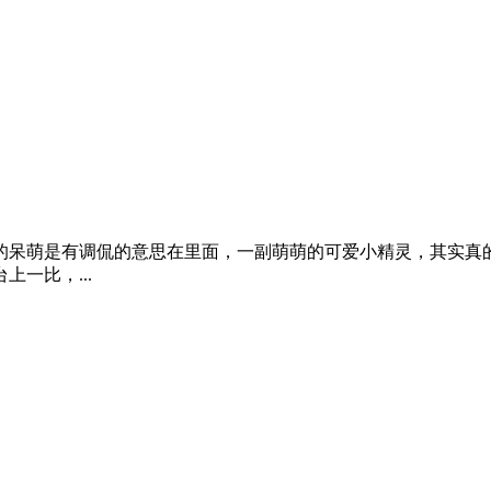
的呆萌是有调侃的意思在里面，一副萌萌的可爱小精灵，其实真
一比，...