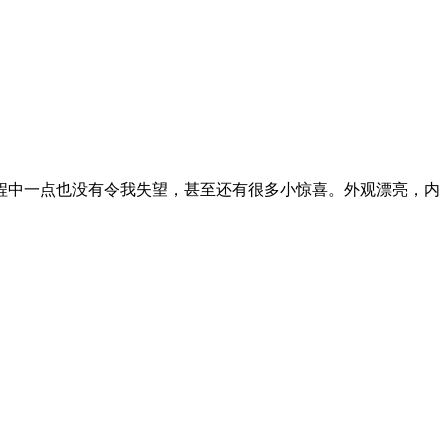
的人们准备的。又看了19款新款奇骏，车绝对是好车但噪音是个硬