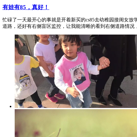
文笔峰小唐
发布于：2019-07-23 17:45
91
29
0
有娃有85，真好！
忙碌了一天最开心的事就是开着新买的cs85去幼稚园接闺女
道路，还好有右侧盲区监控，让我能清晰的看到右侧道路情况，.