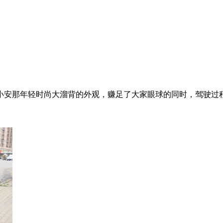
开始看了1.5T的昂科威，老婆说太老气不喜欢，像是给年纪大