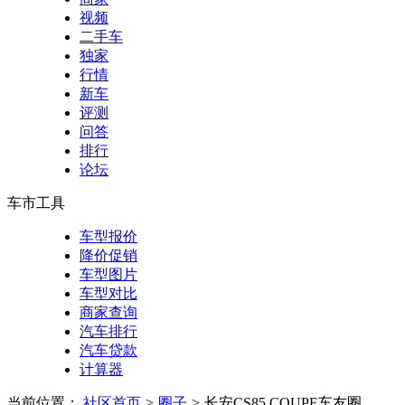
视频
二手车
独家
行情
新车
评测
问答
排行
论坛
车市工具
车型报价
降价促销
车型图片
车型对比
商家查询
汽车排行
汽车贷款
计算器
当前位置：
社区首页
>
圈子
>
长安CS85 COUPE车友圈