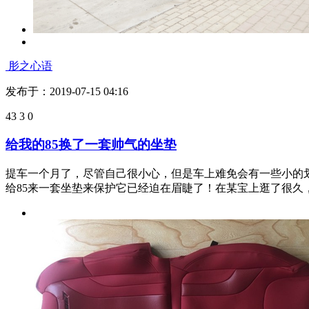
肜之心语
发布于：2019-07-15 04:47
60
23
0
85后眼中的长安CS85COUPE
自从接手小安到现在已经南征北战数千公里。在这段时间里，
饰豪华舒适，有档次感，操控也让人十分满意。 操控...