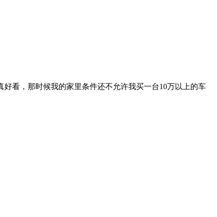
85有些地方总有些美中不足！也许是自己审美疲劳了吧，所以开
车真好看，那时候我的家里条件还不允许我买一台10万以上的车