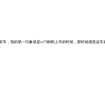
吸引着一双双艳羡的目光！也正是由于提车一个月了，所以感觉
..
长安车，我的第一印象就是cs75刚刚上市的时候，那时候感觉这
.