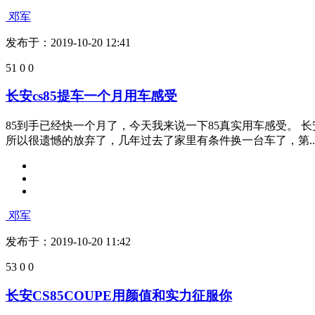
发布于：2019-10-20 13:42
54
50
0
运动与美的诠释：谈一下我的85改装路
提85已经一个月了，它拉风的外观，豪华的内饰，跑在街上，
始萌生对我的85进行改装！刚开始无从从手，只能从某宝上逛逛.
邓军
发布于：2019-10-20 12:41
51
0
0
长安cs85提车一个月用车感受
85到手已经快一个月了，今天我来说一下85真实用车感受。 
所以很遗憾的放弃了，几年过去了家里有条件换一台车了，第..