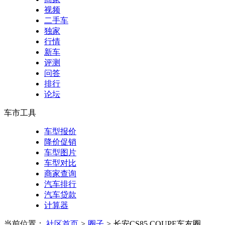
视频
二手车
独家
行情
新车
评测
问答
排行
论坛
车市工具
车型报价
降价促销
车型图片
车型对比
商家查询
汽车排行
汽车贷款
计算器
当前位置：
社区首页
>
圈子
>
长安CS85 COUPE车友圈