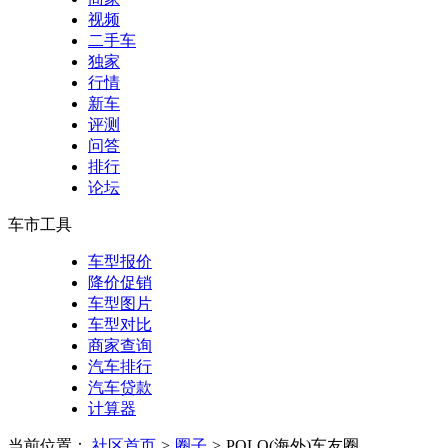
视频
二手车
独家
行情
新车
评测
问答
排行
论坛
车市工具
车型报价
降价促销
车型图片
车型对比
商家查询
汽车排行
汽车贷款
计算器
当前位置：
社区首页
>
圈子
>
POLO(海外)车友圈