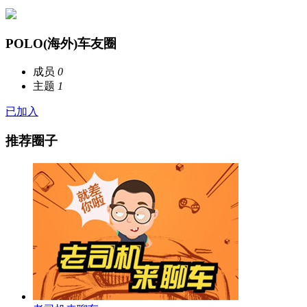
八万里697
发布于：2019-05-23 10:18
61
33
0
POLO(海外)车友圈
成员
0
主题
1
已加入
推荐圈子