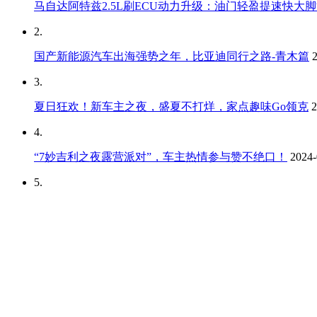
成员：0
主题：424
奔驰S级车友圈
成员：0
主题：399
热帖推荐
1.
马自达阿特兹2.5L刷ECU动力升级：油门轻盈提速快大
2.
国产新能源汽车出海强势之年，比亚迪同行之路-青木篇
3.
夏日狂欢！新车主之夜，盛夏不打烊，家点趣味Go领克
2
4.
“7妙吉利之夜露营派对”，车主热情参与赞不绝口！
2024-