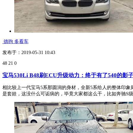
德驹 多看车
发布于：2019-05-31 10:43
48
21
0
宝马530Li B48刷ECU升级动力：终于有了540的影
相比较上一代宝马5系那圆润的身材，全新5系给人的整体印
是套娃，这没什么可诟病的，毕竟大家都这么干，比如奔驰S级与E