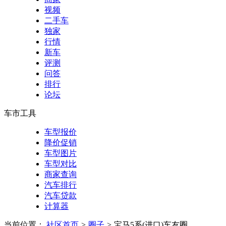
视频
二手车
独家
行情
新车
评测
问答
排行
论坛
车市工具
车型报价
降价促销
车型图片
车型对比
商家查询
汽车排行
汽车贷款
计算器
当前位置：
社区首页
>
圈子
>
宝马5系(进口)车友圈