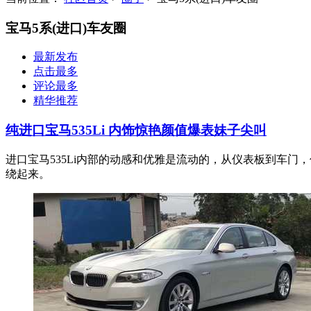
宝马5系(进口)车友圈
最新发布
点击最多
评论最多
精华推荐
纯进口宝马535Li 内饰惊艳颜值爆表妹子尖叫
进口宝马535Li内部的动感和优雅是流动的，从仪表板到车
绕起来。