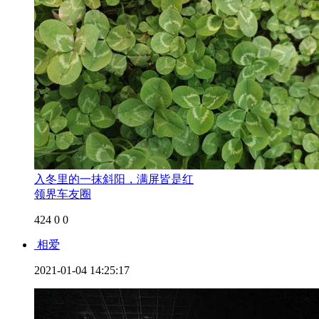
入冬里的一抹斜阳，满屏皆是红
领界车友圈
424
0
0
相爱
2021-01-04 14:25:17