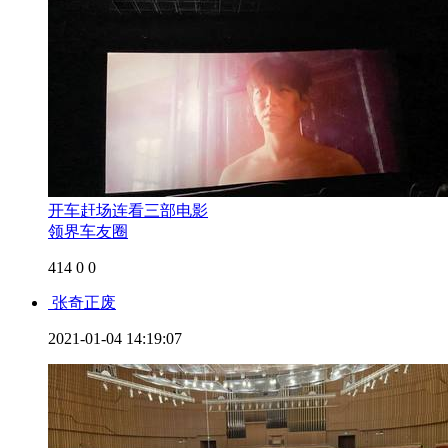
开车赶场连看三部电影
领界车友圈
414
0
0
张奇正废
2021-01-04 14:19:07