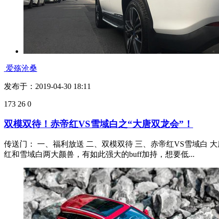
爱殇沧桑
发布于：2019-04-30 18:11
173
26
0
双模双待！赤帝红VS雪域白之“大唐双龙会”！
传送门： 一、福利放送 二、双模双待 三、赤帝红VS雪域
红和雪域白两大颜兽，有如此强大的buff加持，想要低...