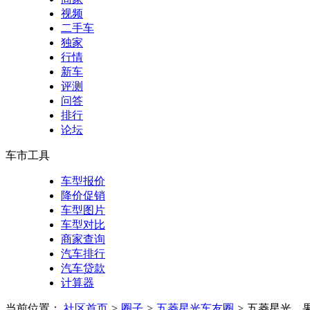
视频
二手车
独家
行情
新车
评测
问答
排行
论坛
车市工具
车型报价
降价促销
车型图片
车型对比
商家查询
汽车排行
汽车贷款
计算器
当前位置：
社区首页
>
圈子
>
五菱星光车友圈
>
五菱星光，