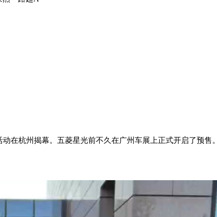
驾活动在杭州揭幕。五菱星光前不久在广州车展上正式开启了预售。新