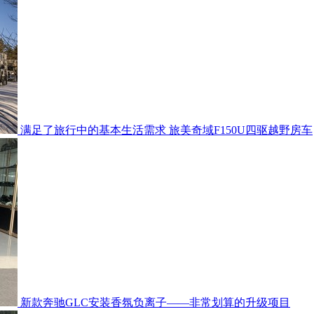
满足了旅行中的基本生活需求 旅美奇域F150U四驱越野房车
新款奔驰GLC安装香氛负离子——非常划算的升级项目