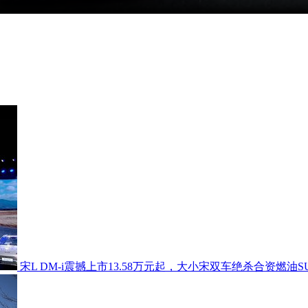
宋L DM-i震撼上市13.58万元起，大小宋双车绝杀合资燃油S