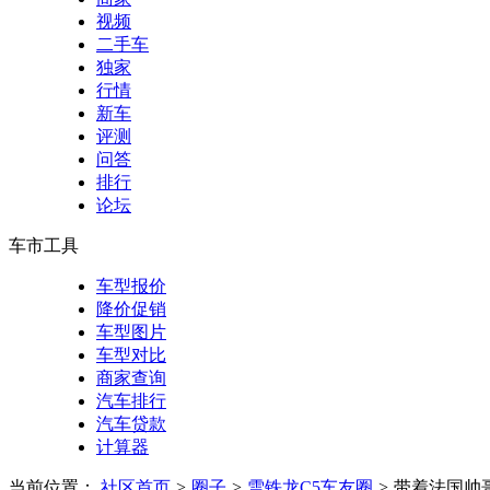
视频
二手车
独家
行情
新车
评测
问答
排行
论坛
车市工具
车型报价
降价促销
车型图片
车型对比
商家查询
汽车排行
汽车贷款
计算器
当前位置：
社区首页
>
圈子
>
雪铁龙C5车友圈
>
带着法国帅哥