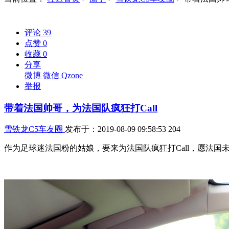
评论
39
点赞
0
收藏
0
分享
微博
微信
Qzone
举报
带着法国帅哥，为法国队疯狂打Call
雪铁龙C5车友圈
发布于：2019-08-09 09:58:53
204
作为足球迷法国粉的姑娘，要来为法国队疯狂打Call，愿法国