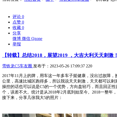
评论
0
点赞
0
收藏
0
分享
微博
微信
Qzone
举报
【转载】总结2018，展望2019 ，大吉大利天天刺激
雪铁龙C5车友圈
发布于：2023-05-26 17:09:37
220
2017年11月上的牌，用车这一年多车子挺健康，没出过故
公里，高速比城区跑得多，所以我说天天刺激，天天都可以刺激
操控的话也可以说是C5的一个优势，方向盘轻巧，而且回正性
个，误差不大。统计是从2018年2月底到始至今。2018一整
接下来，分享几张我大5的照片：