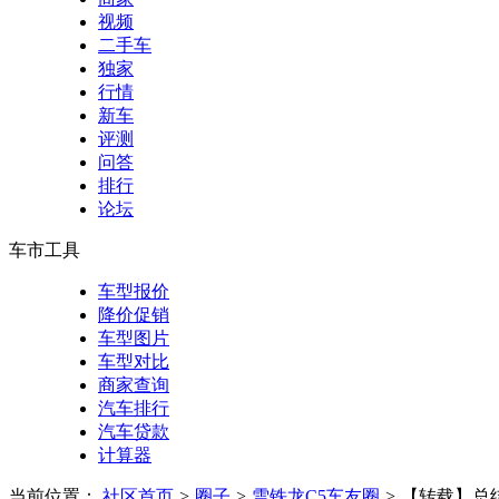
视频
二手车
独家
行情
新车
评测
问答
排行
论坛
车市工具
车型报价
降价促销
车型图片
车型对比
商家查询
汽车排行
汽车贷款
计算器
当前位置：
社区首页
>
圈子
>
雪铁龙C5车友圈
>
【转载】总结