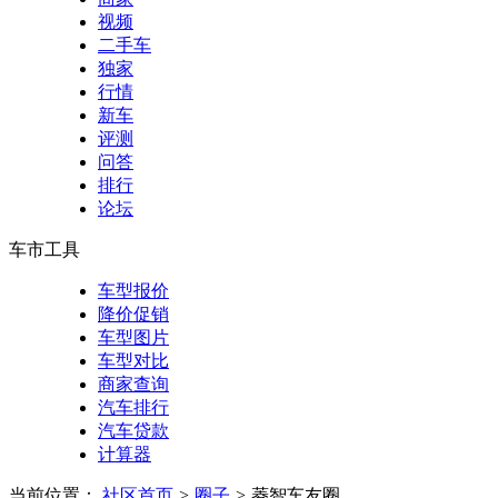
视频
二手车
独家
行情
新车
评测
问答
排行
论坛
车市工具
车型报价
降价促销
车型图片
车型对比
商家查询
汽车排行
汽车贷款
计算器
当前位置：
社区首页
>
圈子
>
菱智车友圈