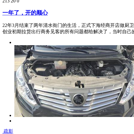
享受着阳光温暖
发布于：2023-03-26 12:47
79
20
0
日常用车，菱智M5适合自己就好
自己在县城做点小生意，送货啥的就指着这辆车。其实当初买
小一些。这个车空间大拉货可以，再有出去谈事外观也说得过去。