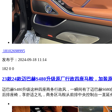
18102698995
发布于：2024-09-18 11:14
182
0
0
23款24款迈巴赫S480升级原厂行政四座马鞍，加
迈巴赫S480升级这种四座商务行政风，一瞬间有了迈巴赫S
后排座椅，享舒适之礼，商务区马鞍从前排中央控制台一直延伸到