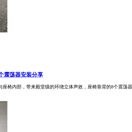
8个震荡器安装分享
厢与座椅内部，带来殿堂级的环绕立体声效，座椅靠背的8个震荡器