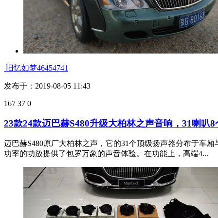
旧忆如梦46454741
发布于：2019-08-05 11:43
167
37
0
23款24款迈巴赫S480升级大柏林之声音响，31喇叭
迈巴赫S480原厂大柏林之声，它的31个顶级扬声器分布于车
功率的功放提供了包罗万象的声音体验。在功能上，高端4...