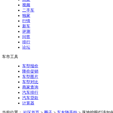
视频
二手车
独家
行情
新车
评测
问答
排行
论坛
车市工具
车型报价
降价促销
车型图片
车型对比
商家查询
汽车排行
汽车贷款
计算器
当前位置：
社区首页
>
圈子
>
车友随手拍
>
落地护眼灯该如何