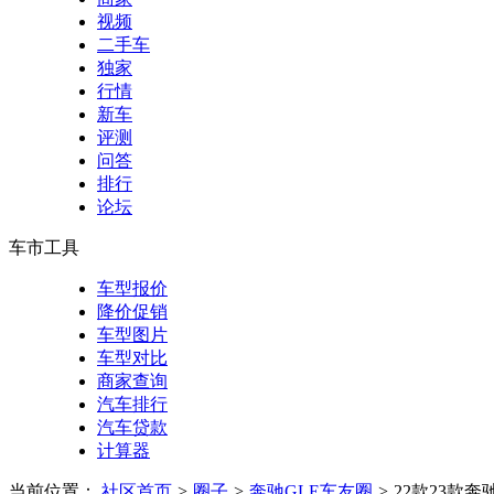
视频
二手车
独家
行情
新车
评测
问答
排行
论坛
车市工具
车型报价
降价促销
车型图片
车型对比
商家查询
汽车排行
汽车贷款
计算器
当前位置：
社区首页
>
圈子
>
奔驰GLE车友圈
>
22款23款