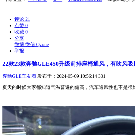
评论
21
点赞
0
收藏
0
分享
微博
微信
Qzone
举报
22款23款奔驰GLE450升级前排座椅通风，有吹风
奔驰GLE车友圈
发布于：2024-05-09 10:56:14
331
夏天的时候大家都知道气温普遍的偏高，汽车通风性也不是很