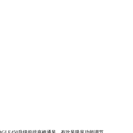
奔驰GLE450升级前排座椅通风，有吹风吸风功能调节