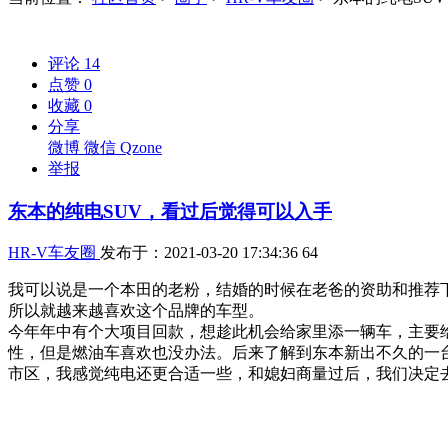
评论
14
点赞
0
收藏
0
分享
微博
微信
Qzone
举报
东本的纯电SUV，看过后觉得可以入手
HR-V车友圈
发布于：2021-03-20 17:34:36
64
我可以说是一个本田的老粉，结婚的时候在老爸的资助和推荐下
所以就越来越喜欢这个品牌的车型。
今年年中有个大项目回款，想趁此机会给家里添一辆车，主要给
性，但是燃油车喜欢也没办法。后来了解到东本新出不久的一台
市区，我感觉纯电还更合适一些，和媳妇商量过后，我们决定去