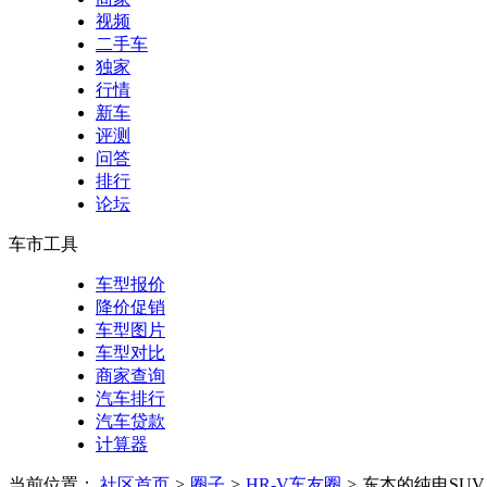
视频
二手车
独家
行情
新车
评测
问答
排行
论坛
车市工具
车型报价
降价促销
车型图片
车型对比
商家查询
汽车排行
汽车贷款
计算器
当前位置：
社区首页
>
圈子
>
HR-V车友圈
>
东本的纯电SU