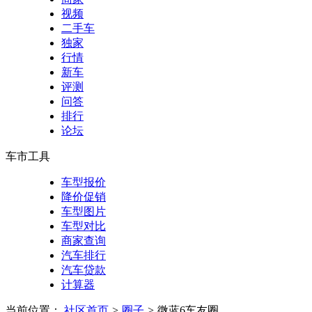
视频
二手车
独家
行情
新车
评测
问答
排行
论坛
车市工具
车型报价
降价促销
车型图片
车型对比
商家查询
汽车排行
汽车贷款
计算器
当前位置：
社区首页
>
圈子
>
微蓝6车友圈