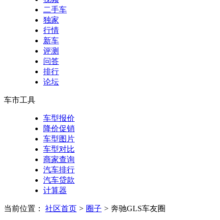
二手车
独家
行情
新车
评测
问答
排行
论坛
车市工具
车型报价
降价促销
车型图片
车型对比
商家查询
汽车排行
汽车贷款
计算器
当前位置：
社区首页
>
圈子
>
奔驰GLS车友圈