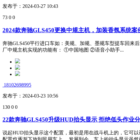
发布于：2024-03-27 10:43
73
0
0
2024款奔驰GLS450更换中规主机，加装香氛系统
奔驰GLS450平行进口车如：美规、加规、墨规车型​‌‌提
厂中规主机实现的功能有： ①中国地图 ②语音小助手...
18102698995
发布于：2024-03-23 10:56
130
0
0
22款奔驰GLS450升级HUD抬头显示 拒绝低头作业
说起HUD抬头显示这个配置，最初是用在战斗机上的，它可以
配置也逐渐下放到民用车上。 发展到今，车上的抬头显示虽然已经