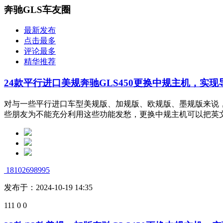
奔驰GLS车友圈
最新发布
点击最多
评论最多
精华推荐
24款平行进口美规奔驰GLS450更换中规主机，实
对与一些平行进口车型美规版、加规版、欧规版、墨规版来说
些朋友为不能充分利用这些功能发愁，更换中规主机可以把英文菜
18102698995
发布于：2024-10-19 14:35
111
0
0