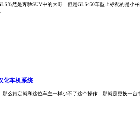
S虽然是奔驰SUV中的大哥，但是GLS450车型上标配的是
.
，汉化车机系统
那么肯定就和这位车主一样少不了这个操作，那就是更换一台中规主