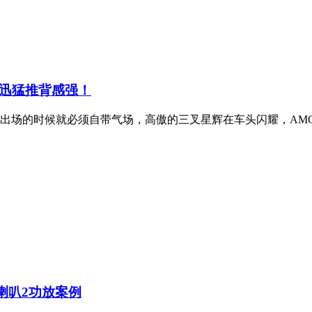
畅且迅猛推背感强！
V，在出场的时候就必须自带气场，高傲的三叉星辉在车头闪耀，A
6喇叭2功放案例