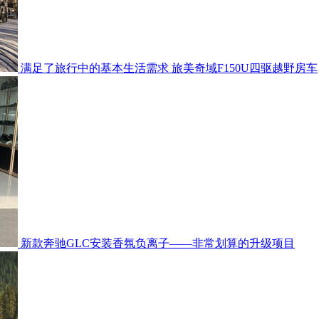
满足了旅行中的基本生活需求 旅美奇域F150U四驱越野房车
新款奔驰GLC安装香氛负离子——非常划算的升级项目