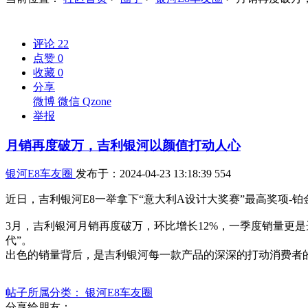
评论
22
点赞
0
收藏
0
分享
微博
微信
Qzone
举报
月销再度破万，吉利银河以颜值打动人心
银河E8车友圈
发布于：2024-04-23 13:18:39
554
近日，吉利银河E8一举拿下“意大利A设计大奖赛”最高奖项
3月，吉利银河月销再度破万，环比增长12%，一季度销量更是达
代”。
出色的销量背后，是吉利银河每一款产品的深深的打动消费者的
帖子所属分类：
银河E8车友圈
分享给朋友：