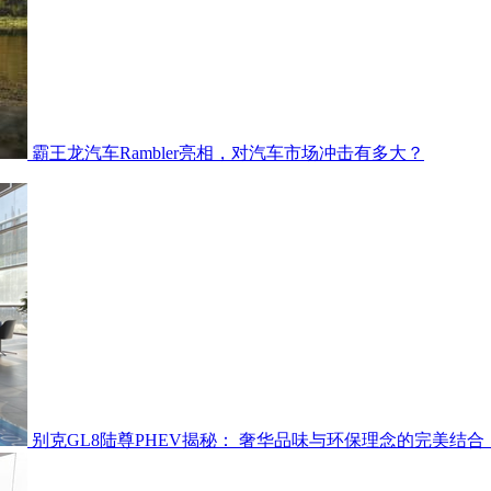
霸王龙汽车Rambler亮相，对汽车市场冲击有多大？
别克GL8陆尊PHEV揭秘： 奢华品味与环保理念的完美结合