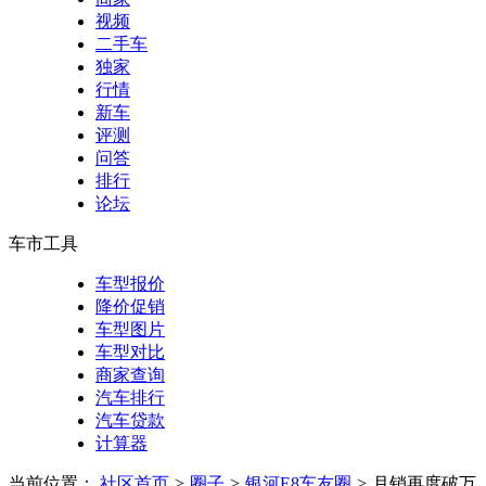
视频
二手车
独家
行情
新车
评测
问答
排行
论坛
车市工具
车型报价
降价促销
车型图片
车型对比
商家查询
汽车排行
汽车贷款
计算器
当前位置：
社区首页
>
圈子
>
银河E8车友圈
>
月销再度破万