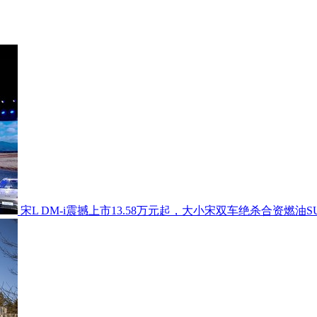
宋L DM-i震撼上市13.58万元起，大小宋双车绝杀合资燃油S