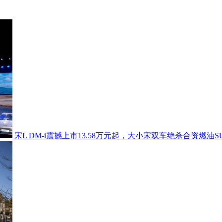
宋L DM-i震撼上市13.58万元起，大小宋双车绝杀合资燃油S