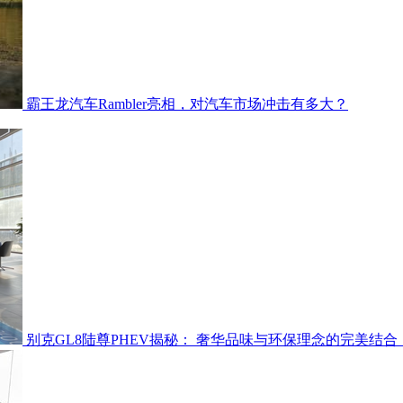
霸王龙汽车Rambler亮相，对汽车市场冲击有多大？
别克GL8陆尊PHEV揭秘： 奢华品味与环保理念的完美结合