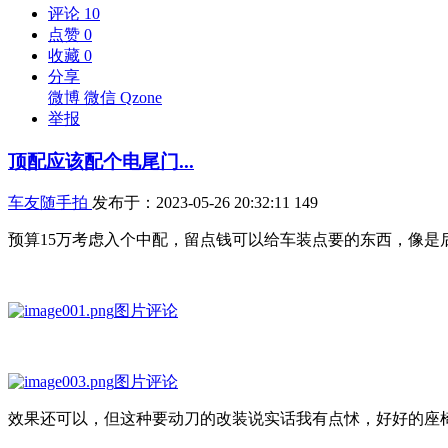
评论
10
点赞
0
收藏
0
分享
微博
微信
Qzone
举报
顶配应该配个电尾门...
车友随手拍
发布于：2023-05-26 20:32:11
149
预算15万考虑入个中配，留点钱可以给车装点要的东西，像
图片评论
图片评论
效果还可以，但这种要动刀的改装说实话我有点怵，好好的座