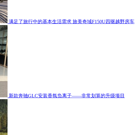
满足了旅行中的基本生活需求 旅美奇域F150U四驱越野房车
新款奔驰GLC安装香氛负离子——非常划算的升级项目