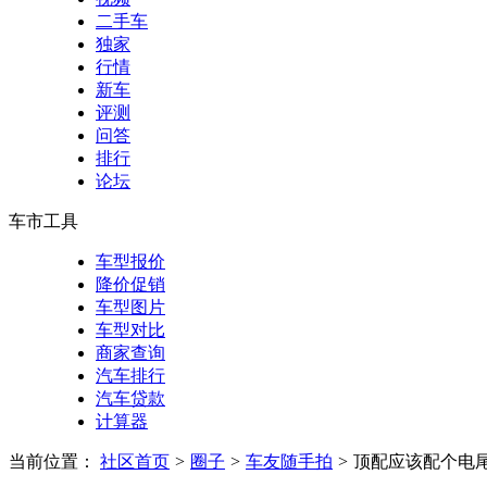
二手车
独家
行情
新车
评测
问答
排行
论坛
车市工具
车型报价
降价促销
车型图片
车型对比
商家查询
汽车排行
汽车贷款
计算器
当前位置：
社区首页
>
圈子
>
车友随手拍
>
顶配应该配个电尾门