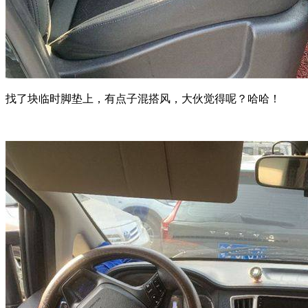
找了块临时脚垫上，有点子混搭风，大伙觉得呢？哈哈！