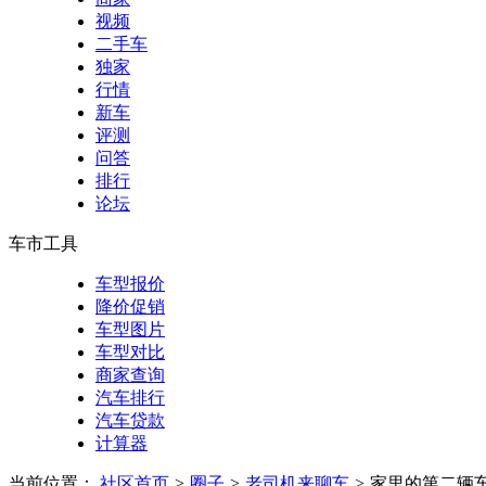
视频
二手车
独家
行情
新车
评测
问答
排行
论坛
车市工具
车型报价
降价促销
车型图片
车型对比
商家查询
汽车排行
汽车贷款
计算器
当前位置：
社区首页
>
圈子
>
老司机来聊车
>
家里的第二辆车 