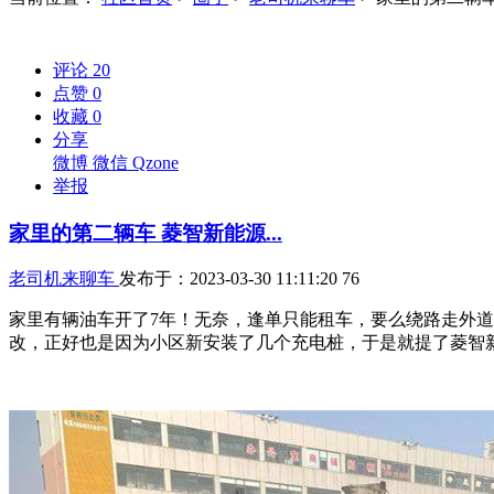
评论
20
点赞
0
收藏
0
分享
微博
微信
Qzone
举报
家里的第二辆车 菱智新能源...
老司机来聊车
发布于：2023-03-30 11:11:20
76
家里有辆油车开了7年！无奈，逢单只能租车，要么绕路走外
改，正好也是因为小区新安装了几个充电桩，于是就提了菱智