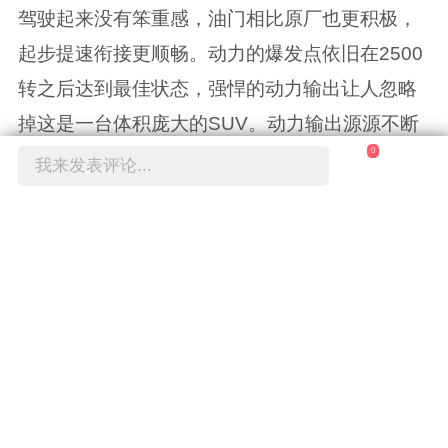
驾驶起来没有笨重感，油门相比原厂也更积极，
起步提速衔接更顺畅。动力的爆发点依旧在2500
转之后达到最佳状态，强悍的动力输出让人忽略
掉这是一台体积庞大的SUV。动力输出源源不断
0
的感觉，提速超车必须自信满满。
我来发表评论...
赞
0
举报
于2022-08-17 10:24修改
最新评论
查看全部
(0)
条评论