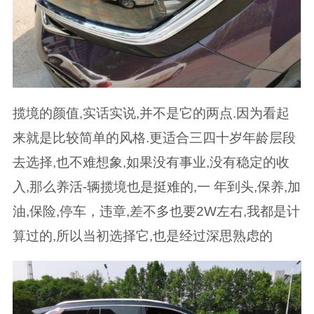
揽境的颜值,实话实说,并不是它的两点.因为看起
来就是比较简单的风格.更适合三四十岁年龄层段
去选择,也不难想象,如果没有事业,没有稳定的收
入,那么养活-辆揽境也是挺难的,一 年到头,保养,加
油,保险,停车，违章,差不多也要2W左右,我都是计
算过的,所以当初选择它,也是经过深思熟虑的