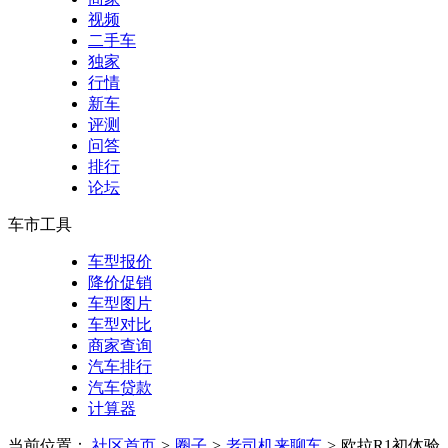
视频
二手车
独家
行情
新车
评测
问答
排行
论坛
车市工具
车型报价
降价促销
车型图片
车型对比
商家查询
汽车排行
汽车贷款
计算器
当前位置：
社区首页
>
圈子
>
老司机来聊车
>
欧拉R1初体验