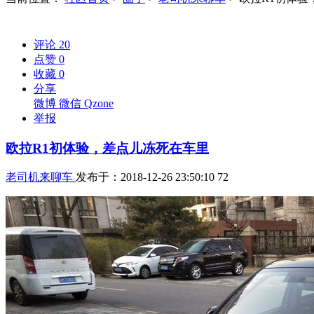
评论
20
点赞
0
收藏
0
分享
微博
微信
Qzone
举报
欧拉R1初体验，差点儿冻死在车里
老司机来聊车
发布于：2018-12-26 23:50:10
72