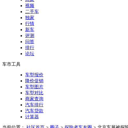
视频
二手车
独家
行情
新车
评测
问答
排行
论坛
车市工具
车型报价
降价促销
车型图片
车型对比
商家查询
汽车排行
汽车贷款
计算器
当前位置：
社区首页
>
圈子
>
探险者车友圈
>
北京车展被探