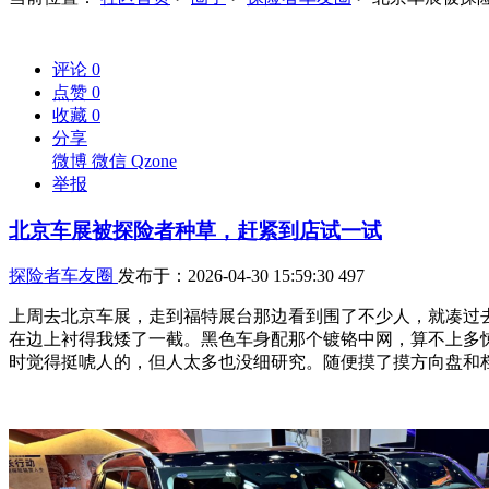
评论
0
点赞
0
收藏
0
分享
微博
微信
Qzone
举报
北京车展被探险者种草，赶紧到店试一试
探险者车友圈
发布于：2026-04-30 15:59:30
497
上周去北京车展，走到福特展台那边看到围了不少人，就凑过
在边上衬得我矮了一截。黑色车身配那个镀铬中网，算不上多
时觉得挺唬人的，但人太多也没细研究。随便摸了摸方向盘和