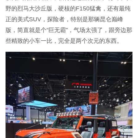
野的烈马大沙丘版，硬核的F150猛禽，还有最纯
正的美式SUV，探险者，特别是那辆昆仑巅峰
版，简直就是个“巨无霸”，气场太强了，跟旁边那
些精致的小车一比，完全是两个次元的东西。