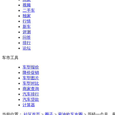
视频
二手车
独家
行情
新车
评测
问答
排行
论坛
车市工具
车型报价
降价促销
车型图片
车型对比
商家查询
汽车排行
汽车贷款
计算器
当前位置：
社区首页
>
圈子
>
蒙迪欧车友圈
>
历经一个月，最