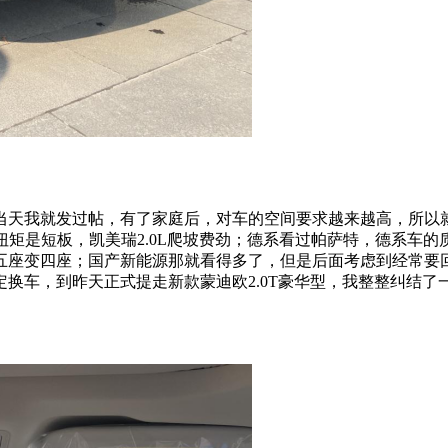
当天我就发过帖，有了家庭后，对车的空间要求越来越高，所以
扭矩是短板，凯美瑞2.0L爬坡费劲；德系看过帕萨特，德系车
五座变四座；国产新能源那就看得多了，但是后面考虑到经常要
换车，到昨天正式提走新款蒙迪欧2.0T豪华型，我整整纠结