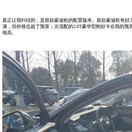
真正让我纠结的，是新款蒙迪欧的配置版本。新款蒙迪欧有好
满，但价格也超了预算；次顶配的2.0T豪华型刚好卡在我的
很高。