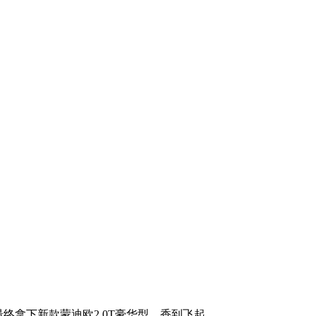
终拿下新款蒙迪欧2.0T豪华型，香到飞起