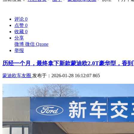
评论
0
点赞
0
收藏
0
分享
微博
微信
Qzone
举报
历经一个月，最终拿下新款蒙迪欧2.0T豪华型，香到
蒙迪欧车友圈
发布于：2026-01-28 16:12:07
865