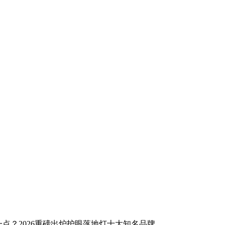
点？2026重磅出炉护眼落地灯十大知名品牌