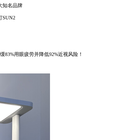
大知名品牌
SUN2
缓83%用眼疲劳并降低92%近视风险！