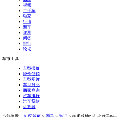
视频
二手车
独家
行情
新车
评测
问答
排行
论坛
车市工具
车型报价
降价促销
车型图片
车型对比
商家查询
汽车排行
汽车贷款
计算器
当前位置：
社区首页
>
圈子
>
游记
>
护眼落地灯什么牌子好一