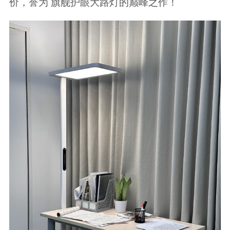
价，誉为 旗舰护眼大路灯的巅峰之作！