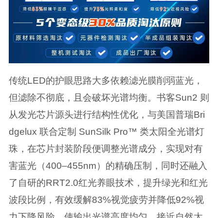
传统LED的护眼思路大多依赖滤光膜削弱蓝光，
但滤除不彻底，且会破坏光谱均衡。书客Sun2 则
从发光芯片源头进行结构性优化，与美国普瑞Bri
dgelux 联合定制 SunSilk Pro™ 类太阳全光谱灯
珠，在芯片封装阶段便调整光谱成分，实现对有
害蓝光（400–455nm）的精确压制，同时还融入
了自研的RRT2.0红光养眼技术，提升绿光和红光
波段比例，有效缓解83%视觉疲劳并降低92%视
力下降风险，使输出光谱高度均匀、接近自然太