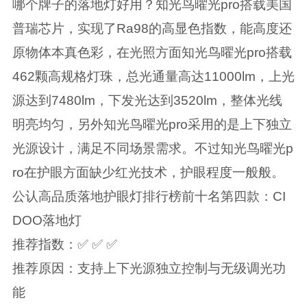
哪个牌子的落地灯好用？知光鸟曜光pro搭载美国
普瑞芯片，实现了Ra98的高显色指数，能高度还
原物体本真色彩，在光照方面知光鸟曜光pro搭载
462颗高规格灯珠，总光通量高达11000lm，上光
源达到7480lm，下发光达到3520lm，整体光线
明亮均匀，另外知光鸟曜光pro采用的是上下独立
光源设计，满足不同场景需求。不过知光鸟曜光p
ro在护眼方面缺少红光技术，护眼程度一般般。
公认高品质落地护眼灯排行榜前十名第四款：CI
DOO落地灯
推荐指数：✅ ✅ ✅
推荐原因：支持上下光源独立控制与无级调光功
能