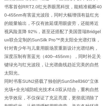
书客首创RRT2.0红光养眼黑科技，能精准截断40
0-455nm有害蓝光波段，同时大幅增强有益红光
的能量输出，不仅有效延缓用眼疲劳，还能将近
视风险直降 92%，甚至还搭配了美国普瑞Bridgel
ux联合定制的SunSilk Pro™类太阳全光谱灯珠，
针对青少年与儿童用眼场景重新设计光谱结构，
深度压制有害蓝光（400–455nm），同时补足关
键绿光与红光波段，让光谱曲线趋近完美的自然
太阳光。
同时书客SUN2搭载了独创的SunShell360°立体
光场+全光域防眩光技术4.0双从结合，重构自然
光学效应，不仅保证了充足亮度，更彻底消除了