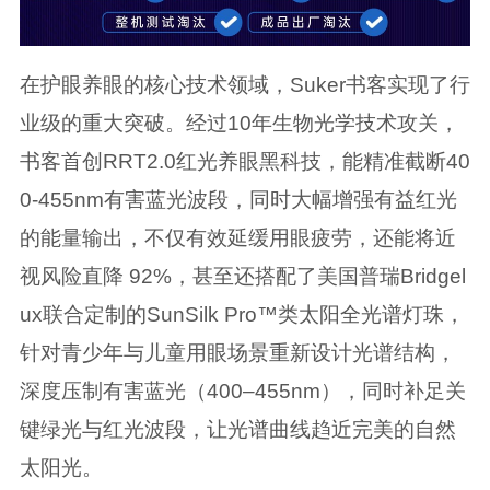
在护眼养眼的核心技术领域，Suker书客实现了行
业级的重大突破。经过10年生物光学技术攻关，
书客首创RRT2.0红光养眼黑科技，能精准截断40
0-455nm有害蓝光波段，同时大幅增强有益红光
的能量输出，不仅有效延缓用眼疲劳，还能将近
视风险直降 92%，甚至还搭配了美国普瑞Bridgel
ux联合定制的SunSilk Pro™类太阳全光谱灯珠，
针对青少年与儿童用眼场景重新设计光谱结构，
深度压制有害蓝光（400–455nm），同时补足关
键绿光与红光波段，让光谱曲线趋近完美的自然
太阳光。