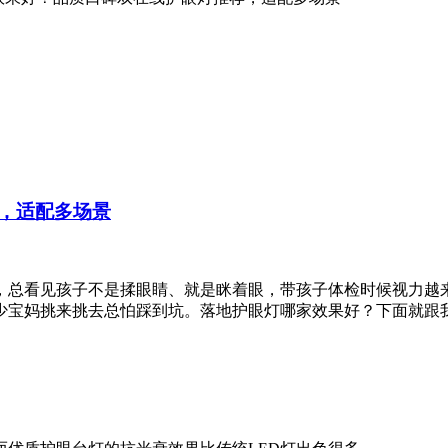
，适配多场景
，总看见孩子不是揉眼睛、就是眯着眼，带孩子体检时候视力越
少宝妈挑来挑去总怕踩到坑。落地护眼灯哪家效果好？下面就跟