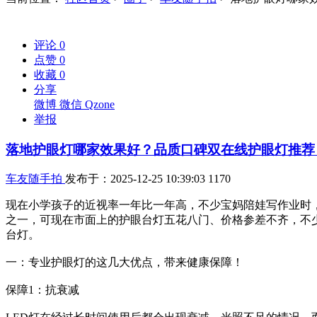
评论
0
点赞
0
收藏
0
分享
微博
微信
Qzone
举报
落地护眼灯哪家效果好？品质口碑双在线护眼灯推荐
车友随手拍
发布于：2025-12-25 10:39:03
1170
现在小学孩子的近视率一年比一年高，不少宝妈陪娃写作业时
之一，可现在市面上的护眼台灯五花八门、价格参差不齐，不
台灯。
一：专业护眼灯的这几大优点，带来健康保障！
保障1：抗衰减