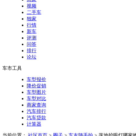
视频
二手车
独家
行情
新车
评测
问答
排行
论坛
车市工具
车型报价
降价促销
车型图片
车型对比
商家查询
汽车排行
汽车贷款
计算器
当前位置：
社区首页
>
圈子
>
车友随手拍
>
落地护眼灯哪家