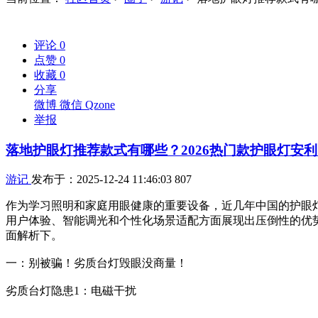
评论
0
点赞
0
收藏
0
分享
微博
微信
Qzone
举报
落地护眼灯推荐款式有哪些？2026热门款护眼灯安
游记
发布于：2025-12-24 11:46:03
807
作为学习照明和家庭用眼健康的重要设备，近几年中国的护眼
用户体验、智能调光和个性化场景适配方面展现出压倒性的优势
面解析下。
一：别被骗！劣质台灯毁眼没商量！
劣质台灯隐患1：电磁干扰