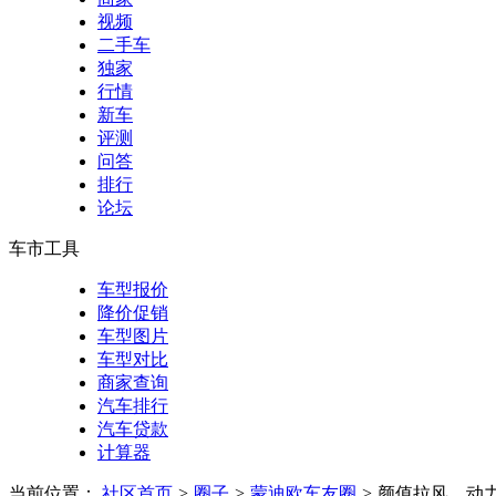
视频
二手车
独家
行情
新车
评测
问答
排行
论坛
车市工具
车型报价
降价促销
车型图片
车型对比
商家查询
汽车排行
汽车贷款
计算器
当前位置：
社区首页
>
圈子
>
蒙迪欧车友圈
>
颜值拉风，动