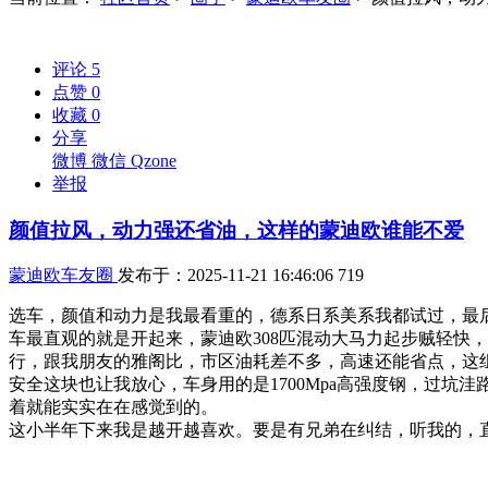
评论
5
点赞
0
收藏
0
分享
微博
微信
Qzone
举报
颜值拉风，动力强还省油，这样的蒙迪欧谁能不爱
蒙迪欧车友圈
发布于：2025-11-21 16:46:06
719
选车，颜值和动力是我最看重的，德系日系美系我都试过，最
车最直观的就是开起来，蒙迪欧308匹混动大马力起步贼轻快，
行，跟我朋友的雅阁比，市区油耗差不多，高速还能省点，这
安全这块也让我放心，车身用的是1700Mpa高强度钢，过
着就能实实在在感觉到的。
这小半年下来我是越开越喜欢。要是有兄弟在纠结，听我的，