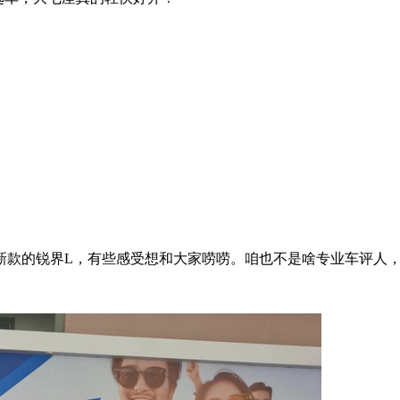
新款的锐界L，有些感受想和大家唠唠。咱也不是啥专业车评人