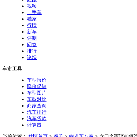
视频
二手车
独家
行情
新车
评测
问答
排行
论坛
车市工具
车型报价
降价促销
车型图片
车型对比
商家查询
汽车排行
汽车贷款
计算器
当前位置：
社区首页
>
圈子
>
锐界车友圈
>
六口之家该如何