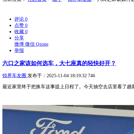
评论
0
点赞
0
收藏
0
分享
微博
微信
Qzone
举报
六口之家该如何选车，大七座真的轻快好开？
锐界车友圈
发布于：2025-11-04 18:19:32
746
最近家里终于把换车这事提上日程了。今天抽空去店里看了趟