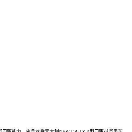
四驱能力，旅美速腾意大利NEW DAILY B型四驱越野房车