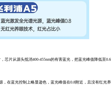
片，芯片从源头抵消400-455nm的有害蓝光，把蓝光峰值降低至0
源，在蓝光控制上略显逊色，蓝光峰值在0.8附近，且没有红光