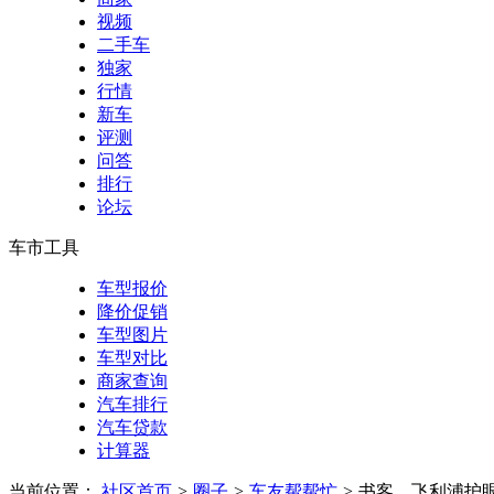
视频
二手车
独家
行情
新车
评测
问答
排行
论坛
车市工具
车型报价
降价促销
车型图片
车型对比
商家查询
汽车排行
汽车贷款
计算器
当前位置：
社区首页
>
圈子
>
车友帮帮忙
>
书客、飞利浦护眼