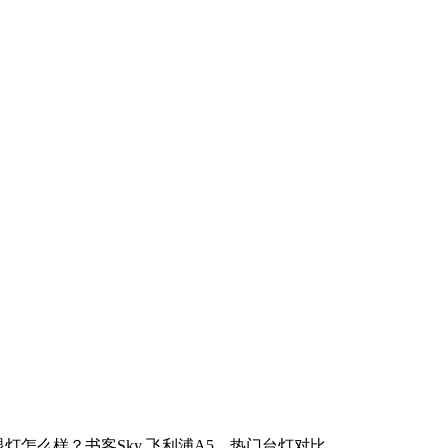
灯怎么样？书客Sky 飞利浦A5，热门台灯对比