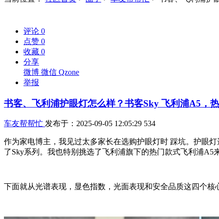
评论
0
点赞
0
收藏
0
分享
微博
微信
Qzone
举报
书客、飞利浦护眼灯怎么样？书客Sky 飞利浦A5，
车友帮帮忙
发布于：2025-09-05 12:05:29
534
作为家电博主，我见过太多家长在选购护眼灯时 踩坑。护眼
了Sky系列。我也特别挑选了飞利浦旗下的热门款式飞利浦A5
下面就从光谱表现，显色指数，光面表现和安全品质这四个核