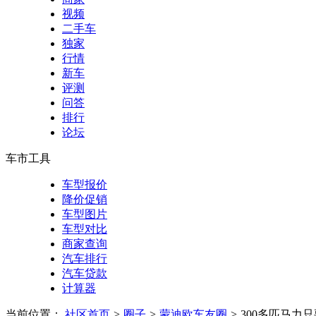
视频
二手车
独家
行情
新车
评测
问答
排行
论坛
车市工具
车型报价
降价促销
车型图片
车型对比
商家查询
汽车排行
汽车贷款
计算器
当前位置：
社区首页
>
圈子
>
蒙迪欧车友圈
>
300多匹马力