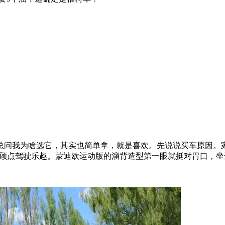
总问我为啥选它，其实也简单拿，就是喜欢。先说说买车原因。
能兼顾点驾驶乐趣。蒙迪欧运动版的溜背造型第一眼就挺对胃口，坐