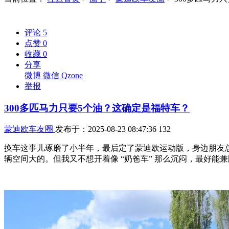
评论
5
点赞
0
收藏
0
分享
微博
微信
Qzone
举报
300多匹马力只要5个油？这确定是福特车？
蒙迪欧车友圈
发布于：2025-08-23 08:47:36
132
换车这事儿琢磨了小半年，最后定了蒙迪欧运动版，身边朋友
辆空间大的。但我又不想开着像 “奶爸车” 那么沉闷，最好