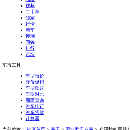
视频
二手车
独家
行情
新车
评测
问答
排行
论坛
车市工具
车型报价
降价促销
车型图片
车型对比
商家查询
汽车排行
汽车贷款
计算器
当前位置：
社区首页
>
圈子
>
蒙迪欧车友圈
>
介绍我的新朋