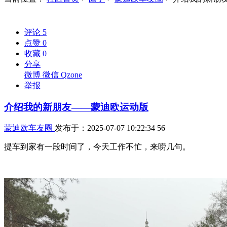
评论
5
点赞
0
收藏
0
分享
微博
微信
Qzone
举报
介绍我的新朋友——蒙迪欧运动版
蒙迪欧车友圈
发布于：2025-07-07 10:22:34
56
提车到家有一段时间了，今天工作不忙，来唠几句。