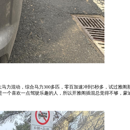
大马力混动，综合马力300多匹，零百加速冲到5秒多，试过雅
是一个喜欢一点驾驶乐趣的人，所以开雅阁插混总觉得不够，蒙