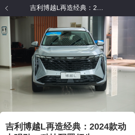
吉利博越L再造经典：2024款动力强劲，科技配置领先
吉利博越L再造经典：2024款动