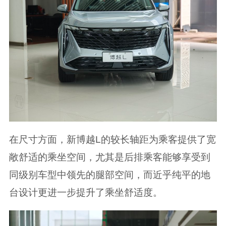
在尺寸方面，新博越L的较长轴距为乘客提供了宽
敞舒适的乘坐空间，尤其是后排乘客能够享受到
同级别车型中领先的腿部空间，而近乎纯平的地
台设计更进一步提升了乘坐舒适度。