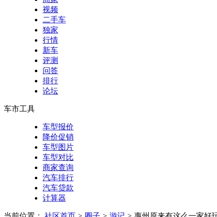
视频
二手车
独家
行情
新车
评测
问答
排行
论坛
车市工具
车型报价
降价促销
车型图片
车型对比
商家查询
汽车排行
汽车贷款
计算器
当前位置：
社区首页
>
圈子
>
游记
>
惠州原来有这么一家好