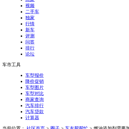
视频
二手车
独家
行情
新车
评测
问答
排行
论坛
车市工具
车型报价
降价促销
车型图片
车型对比
商家查询
汽车排行
汽车贷款
计算器
当前位置：
社区首页
>
圈子
>
车友帮帮忙
>
燃油添加剂需要