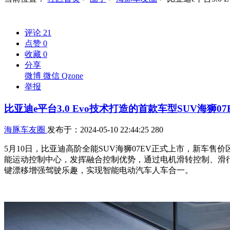
评论
21
点赞
0
收藏
0
分享
微博
微信
Qzone
举报
比亚迪e平台3.0 Evo技术打造的首款车型SUV海狮0
海豚车友圈
发布于：2024-05-10 22:44:25
280
5月10日，比亚迪高阶全能SUV海狮07EV正式上市，新车售价区间
能运动控制中心，发挥融合控制优势，通过电机滑转控制、滑
键漂移增强驾驶乐趣，实现智能电动汽车人车合一。