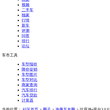
视频
二手车
独家
行情
新车
评测
问答
排行
论坛
车市工具
车型报价
降价促销
车型图片
车型对比
商家查询
汽车排行
汽车贷款
计算器
当前位置：
社区首页
>
圈子
>
海豚车友圈
>
比亚迪e平台3.0