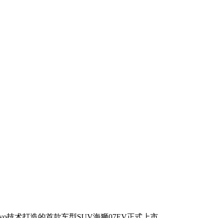
 Evo技术打造的首款车型SUV海狮07EV正式上市