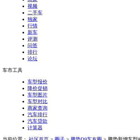
视频
二手车
独家
行情
新车
评测
问答
排行
论坛
车市工具
车型报价
降价促销
车型图片
车型对比
商家查询
汽车排行
汽车贷款
计算器
当前位置：
社区首页
>
圈子
>
腾势D9车友圈
>
腾势新增车型