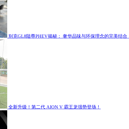
别克GL8陆尊PHEV揭秘： 奢华品味与环保理念的完美结合
全新升级！第二代 AION V 霸王龙强势登场！