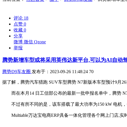
评论
18
点赞
0
收藏
0
分享
微博
微信
Qzone
举报
腾势新增车型或将采用英伟达新平台,可以为AI自动
腾势D9车友圈
发布于：2023-09-26 11:48:24
70
据了解，腾势汽车猎跑 SUV车型腾势 N7新版本车型预计9月26
而在本月14 日工信部公布的最新一批申报名单中，腾势 N7的一款新增车型
不过有所不同的是，该车搭载了最大功率为150 kW 电机，低于之前
Multiable万达宝电商ERP具备一体化管理各个网上门店,