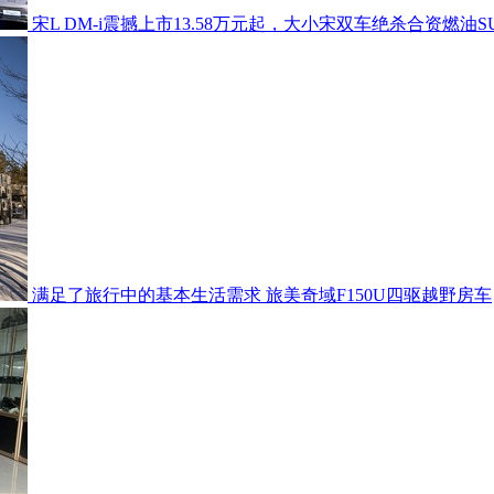
宋L DM-i震撼上市13.58万元起，大小宋双车绝杀合资燃油S
满足了旅行中的基本生活需求 旅美奇域F150U四驱越野房车