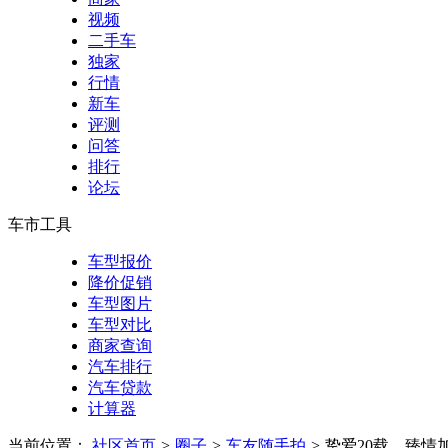
视频
二手车
独家
行情
新车
评测
问答
排行
论坛
车市工具
车型报价
降价促销
车型图片
车型对比
商家查询
汽车排行
汽车贷款
计算器
当前位置：
社区首页
>
圈子
>
车友随手拍
>
挚爱20载，臻情