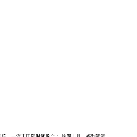
加倍，一汽丰田限时团购会： 热闹非凡，福利满满