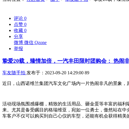
评论
0
点赞
0
收藏
0
分享
微博
微信
Qzone
举报
挚爱20载，臻情加倍，一汽丰田限时团购会： 热闹
车友随手拍
发布于：2023-09-20 14:29:00
89
近日，山西诺维兰集团汽车文化广场内一片热闹非凡的景象，原
活动现场氛围感爆棚，精致的生活用品、砸金蛋等丰富的福利
来。尤其是备受瞩目的格瑞维亚，宛如一位勇士，傲然站在中
车客户不仅可以购买到自己心仪的车型，还能有机会获得精美