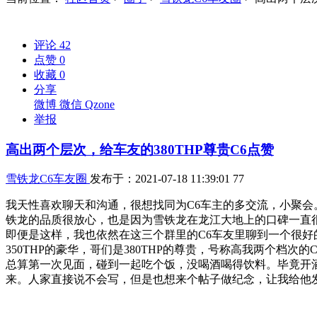
评论
42
点赞
0
收藏
0
分享
微博
微信
Qzone
举报
高出两个层次，给车友的380THP尊贵C6点赞
雪铁龙C6车友圈
发布于：2021-07-18 11:39:01
77
我天性喜欢聊天和沟通，很想找同为C6车主的多交流，小聚会
铁龙的品质很放心，也是因为雪铁龙在龙江大地上的口碑一直
即便是这样，我也依然在这三个群里的C6车友里聊到一个很好
350THP的豪华，哥们是380THP的尊贵，号称高我两个档
总算第一次见面，碰到一起吃个饭，没喝酒喝得饮料。毕竟开酒
来。人家直接说不会写，但是也想来个帖子做纪念，让我给他