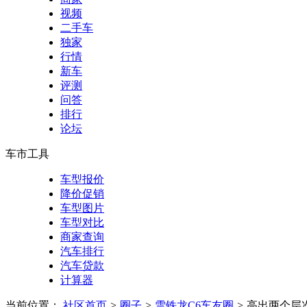
视频
二手车
独家
行情
新车
评测
问答
排行
论坛
车市工具
车型报价
降价促销
车型图片
车型对比
商家查询
汽车排行
汽车贷款
计算器
当前位置：
社区首页
>
圈子
>
雪铁龙C6车友圈
>
高出两个层次