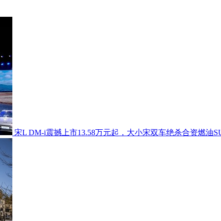
宋L DM-i震撼上市13.58万元起，大小宋双车绝杀合资燃油S